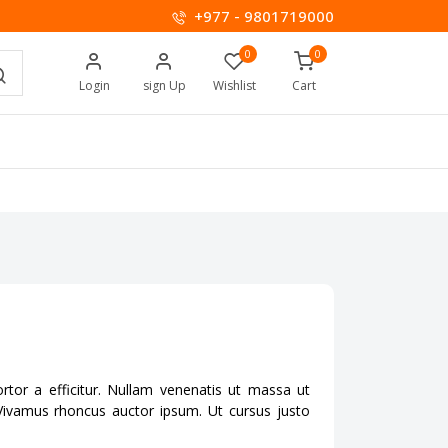
+977 - 9801719000
0
0
Login
sign Up
Wishlist
Cart
tortor a efficitur. Nullam venenatis ut massa ut
. Vivamus rhoncus auctor ipsum. Ut cursus justo