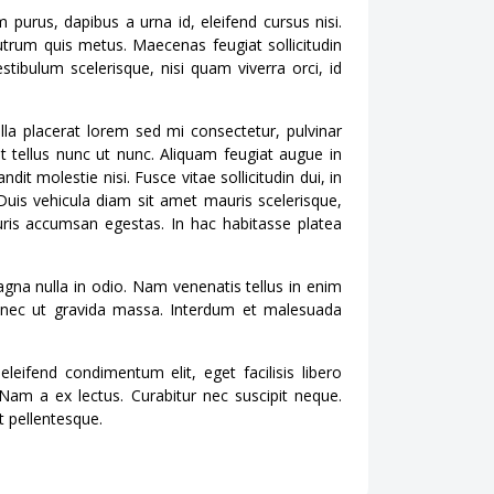
 purus, dapibus a urna id, eleifend cursus nisi.
rutrum quis metus. Maecenas feugiat sollicitudin
stibulum scelerisque, nisi quam viverra orci, id
lla placerat lorem sed mi consectetur, pulvinar
t tellus nunc ut nunc. Aliquam feugiat augue in
dit molestie nisi. Fusce vitae sollicitudin dui, in
uis vehicula diam sit amet mauris scelerisque,
uris accumsan egestas. In hac habitasse platea
agna nulla in odio. Nam venenatis tellus in enim
Donec ut gravida massa. Interdum et malesuada
leifend condimentum elit, eget facilisis libero
 Nam a ex lectus. Curabitur nec suscipit neque.
t pellentesque.