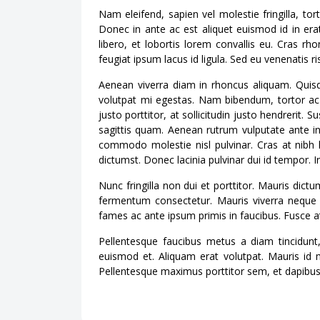
Nam eleifend, sapien vel molestie fringilla, to
Donec in ante ac est aliquet euismod id in erat
libero, et lobortis lorem convallis eu. Cras rh
feugiat ipsum lacus id ligula. Sed eu venenatis r
Aenean viverra diam in rhoncus aliquam. Quisqu
volutpat mi egestas. Nam bibendum, tortor ac v
justo porttitor, at sollicitudin justo hendrerit. 
sagittis quam. Aenean rutrum vulputate ante i
commodo molestie nisl pulvinar. Cras at nibh 
dictumst. Donec lacinia pulvinar dui id tempor.
Nunc fringilla non dui et porttitor. Mauris dic
fermentum consectetur. Mauris viverra neque 
fames ac ante ipsum primis in faucibus. Fusce at i
Pellentesque faucibus metus a diam tincidunt, 
euismod et. Aliquam erat volutpat. Mauris id m
Pellentesque maximus porttitor sem, et dapibus l