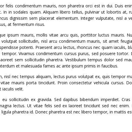
rtor felis condimentum mauris, non pharetra orci est in dui. Duis enim
. In in sodales quam. Aliquam libero tellus, pulvinar ut lobortis at, 
oncus dignissim sem placerat elementum. Integer vulputate, nisl a ve
isus, at fermentum risus.
e ipsum mauris, mollis vitae arcu quis, porttitor luctus mauris. Nu
olutpat sollicitudin, nisl arcu condimentum mauris, sit amet feugia
Suspendisse potenti. Praesent arcu lectus, rhoncus nec quam iaculis, blan
n tempor. Vivamus condimentum cursus purus, sed posuere tortor. D
laoreet sem sollicitudin pharetra. Vestibulum tempus dolor sed ma
 Interdum et malesuada fames ac ante ipsum primis in faucibus.
tum, nisl nec tempus aliquam, lectus purus volutpat ex, quis tempor m
vitae mauris porta tincidunt. Proin consectetur vehicula cursus. 
aculis velit.
eu sollicitudin ex gravida. Sed dapibus bibendum imperdiet. Cras e
agna lectus. Ut vitae felis sed ex laoreet tincidunt sed nec enim.
igula pharetra id. Donec pharetra est nec libero tempor, in mattis es